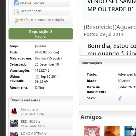
VENDO SET SANTA
Localizar tópicos
MP OU TRADE 01
Localizar posts
Histórico do nome de exibição
(Resolvido)(Aguar
Reputação: 2
Postou 29 Jul 2014
Neutral
Bom dia, Estou co
Grupo:
Jogador
mu quando fui jog
Posts:
94 (0.02 por dia)
Mais ativo em:
Dúvidas
(15 posts)
topico explicand
Informações
Cadastrado:
26-December 10
slim atualisei m
Visualizações:
11632743
Título:
Advanced 
de resolver isso?
Última
Sep 30 2014
Idade:
30 anos
atividade:
09:32 AM
Data de
Junho 26, 1
Atualmente:
Offline
nascimento:
(Respondido)Bug
Sexo:
Últimos visitantes
Postou 3 Jun 2014
Conduta
Boa Noite, Bom e
21 Jun 2023 - 15:44
Amigos
excluido então e
RED-NOSE
02 Sep 2020 - 10:03
ele esta legadass
LOKOMOTIVA