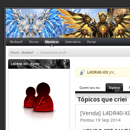
MuAwaY
Fórum
Membros
Calendário
Portal
Fórum - MuAwaY
»
Visualizando perfil
L4DR40-XD
- Perfil
L4DR40-XD
Jnr_
Quem sou eu
Tópicos
Tópicos que criei
[Venda] L4DR40-XD
Postou 19 Sep 2014