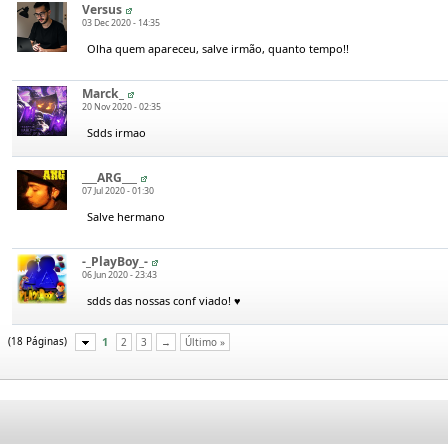
Versus
03 Dec 2020 - 14:35
Olha quem apareceu, salve irmão, quanto tempo!!
Marck_
20 Nov 2020 - 02:35
Sdds irmao
___ARG___
07 Jul 2020 - 01:30
Salve hermano
-_PlayBoy_-
06 Jun 2020 - 23:43
sdds das nossas conf viado! ♥
(18 Páginas)
1
2
3
→
Último »