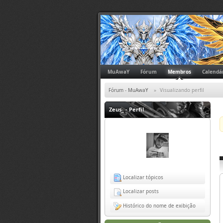
MuAwaY
Fórum
Membros
Calendá
Fórum - MuAwaY
»
Visualizando perfil
Zeus_
- Perfil
Localizar tópicos
Localizar posts
Histórico do nome de exibição