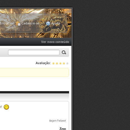
Entrar
Cadastre-se
Ajuda
Ver novo conteúdo
Avaliação:
so!
S
ejam Felizes
!
Zeus