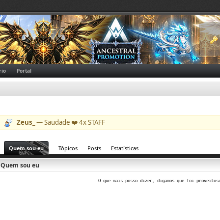
rio
Portal
Zeus_
— Saudade ❤️ 4x STAFF
Quem sou eu
Tópicos
Posts
Estatísticas
Quem sou eu
O que mais posso dizer, digamos que foi proveito