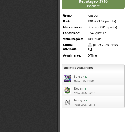
Reputação: 3710
Excellent
Grupo:
Jogador
Posts:
18808 (3.68 por dia)
Mais ativo em:
Dúvidas
(8013 posts)
Cadastrado:
07-August 12
Visualizações:
484075040
Última
Jul 09 2026 01:53
atividade:
PM
Atualmente:
Offline
Últimos visitantes
iJunior
Ontem, 09:21 PM
Reven
12 Jul 2026 - 22:16
Noisy_-
10 Jul 2026 - 08:41