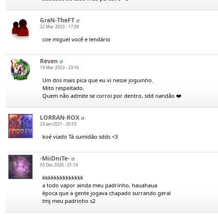
GraN-TheFT
22 Mar 2023 - 17:09
coe miguel você e lendário
Reven
19 Mar 2023 - 23:16
Um dos mais pica que eu vi nesse joguinho.
Mito respeitado.
Quem não admite se corroi por dentro, sdd nandão ❤️
LORRAN-ROX
23 Jan 2021 - 20:53
koé viado Tá sumidâo sdds <3
-MiiDniTe-
03 Dec 2020 - 21:14
kkkkkkkkkkkkkk
a todo vapor ainda meu padrinho, hauahaua
época que a gente jogava chapado surrando geral
tmj meu padrinho s2