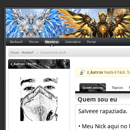
MuAwaY
Fórum
Membros
Calendário
Portal
Fórum - MuAwaY
»
Visualizando perfil
z_Aatrox
- Perfil
z_Aatrox
Nada é Fácil. T
Quem sou eu
Tópicos
Quem sou eu
Salveee rapaziada.
• Meu Nick aqui n