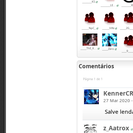
________KS
________LE...
________X
______NpC_
______ViNi
_____2G___
_____ThE_K...
_____Zero
____9____
Comentários
Página 1 de 1
KennerCR
27 Mar 2020 -
Salve lend
z_Aatrox