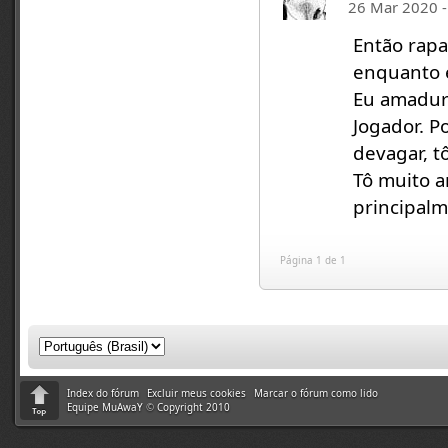
26 Mar 2020 -
Então rapa
enquanto e
Eu amadur
Jogador. 
devagar, t
Tô muito a
principalme
Página 1 de 1
Index do fórum
Excluir meus cookies
Marcar o fórum como lido
Equipe MuAwaY
©
Copyright 2010