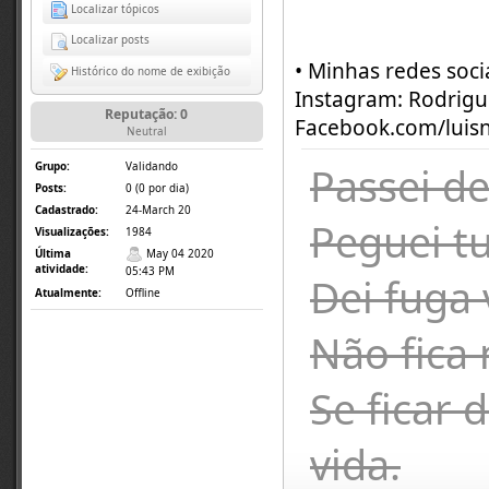
Localizar tópicos
Localizar posts
• Minhas redes soc
Histórico do nome de exibição
Instagram: Rodrigue
Reputação: 0
Facebook.com/luisn
Neutral
Passei de
Grupo:
Validando
Posts:
0 (0 por dia)
Cadastrado:
24-March 20
Peguei t
Visualizações:
1984
Última
May 04 2020
atividade:
05:43 PM
Dei fuga 
Atualmente:
Offline
Não fica
Se ficar 
vida.