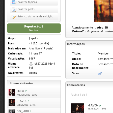
Localizar tópicos
Localizar posts
Histórico do nome de exibição
Reputação: 2
A
tenciosamente →
Alec_BR
Neutral
MuAwaY
→
Projetando & constru
Grupo:
Jogador
Posts:
41 (0.01 por dia)
Informações
Mais ativo em:
Área livre
(17 posts)
Título:
Member
Cadastrado:
11-June 17
Idade:
Sem inform
Visualizações:
8467
Última
Jul 27 2026 06:44
Data de
Sem inform
atividade:
nascimento:
PM
Atualmente:
Offline
Sexo:
Últimos visitantes
Comentários
iJulio
Página 1 de 1
03 Aug 2026 - 20:43
-FAVO-
-FAVO-
24 Jul 2026 - 07:15
18 Jul 2026 - 14:02
tor_2010