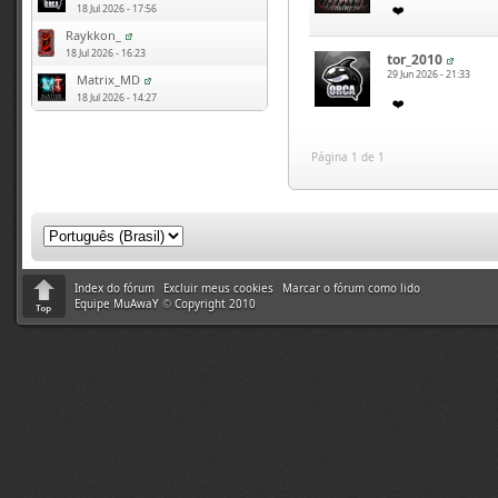
❤️
18 Jul 2026 - 17:56
Raykkon_
18 Jul 2026 - 16:23
tor_2010
29 Jun 2026 - 21:33
Matrix_MD
18 Jul 2026 - 14:27
​❤️​
Página 1 de 1
Index do fórum
Excluir meus cookies
Marcar o fórum como lido
Equipe MuAwaY
©
Copyright 2010