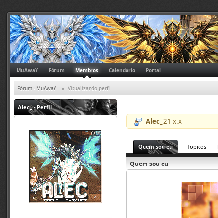
MuAwaY
Fórum
Membros
Calendário
Portal
Fórum - MuAwaY
»
Visualizando perfil
Alec_
- Perfil
Alec_
21 x.x
Quem sou eu
Tópicos
Quem sou eu