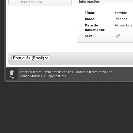
Informações
26 Jul 2026 - 10:00
Título:
Newbie
Idade:
29 anos
Data de
Novembro 2
nascimento:
Sexo:
Index do fórum
Excluir meus cookies
Marcar o fórum como lido
Equipe MuAwaY
©
Copyright 2010