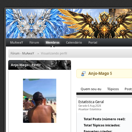
MuAwaY
Fórum
Membros
Calendário
Portal
Fórum - MuAwaY
»
Visualizando perfil
Anjo-Mago
- Perfil
Anjo-Mago
$
Quem sou eu
Tópicos
Post
Estatística Geral
Gerado 6 Aug
2026
Atualizar Estatística
Total Posts (número real):
Total Tópicos iniciados:
Enquetes criadas: