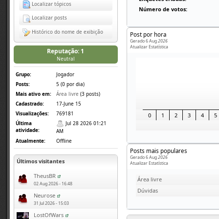
Localizar tópicos
Número de votos:
Localizar posts
Histórico do nome de exibição
Post por hora
Gerado 6 Aug
2026
Atualizar Estatística
Reputação: 1
Neutral
Grupo:
Jogador
Posts:
5 (0 por dia)
Mais ativo em:
Área livre
(3 posts)
Cadastrado:
17-June 15
Visualizações:
769181
0
1
2
3
4
5
Última
Jul 28 2026 01:21
atividade:
AM
Atualmente:
Offline
Posts mais populares
Gerado 6 Aug
2026
Últimos visitantes
Atualizar Estatística
TheusBR
Área livre
02 Aug 2026 - 16:48
Dúvidas
Neurose
31 Jul 2026 - 15:03
LostOfWars