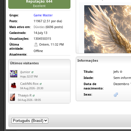
Reputação: 644
Excellent
Grupo:
Game Master
Posts:
11967 (2.51 por dia)
Mais ativo em:
Dúvidas
(6696 posts)
Cadastrado:
14-July 13
Visualizações:
1304550315
Última
Ontem, 11:32 PM
atividade:
Offline
Atualmente:
Informações
Últimos visitantes
Título:
Jefs ♔
iJunior
Hoje, 02:07 PM
Idade:
Sem inform
CadiNN-Rox
Data de
Dezembro 
nascimento:
04 Aug 2026 - 20:30
Sexo:
EVEN
Thaays-R
04 Aug 2026 - 08:05
🏖️ 
INFORMA