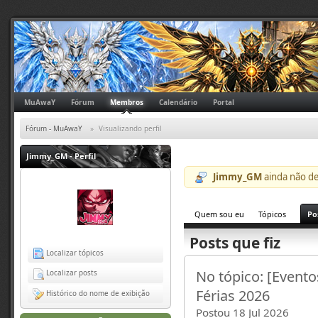
MuAwaY
Fórum
Membros
Calendário
Portal
Fórum - MuAwaY
»
Visualizando perfil
Jimmy_GM
- Perfil
Jimmy_GM
ainda não de
Quem sou eu
Tópicos
Po
Posts que fiz
Localizar tópicos
No tópico: [Event
Localizar posts
Férias 2026
Histórico do nome de exibição
Postou 18 Jul 2026