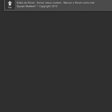
Index do fórum
Excluir meus cookies
Marcar o fórum como lido
Equipe MuAwaY
©
Copyright 2010
Informações 
Quote
Início:
20:00
Término:
21:0
Duração:
01 H
Responsável:
Supervisão:
ST
Resultado do 
Quote
1º Lugar
: X-M
2º Lugar
: -WR-
3º Lugar
: -BO