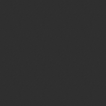
Resultado do Ma
Quote
1º Lugar
: -JR-
2º Lugar
: iJNN
3º Lugar
: FB
*As premiações serão 
No tópico: [Event
Relíquias - Junho
Postou 30 Jun 2026