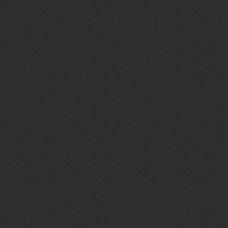
Informações do 
Quote
Início:
10:00
Término
: 11:12
Duração
: 1 Hora
Responsável
:
Dv
Supervisão
:
Ji
Resultado do Ma
Quote
1º Lugar
: -JR-
2º Lugar
: AK47
3º Lugar
: Polhao
*As premiações serão 