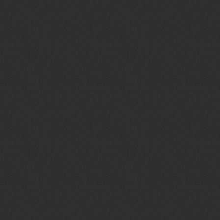
No tópico: [Event
Relíquias - Junho
Postou 24 Jun 2026
MATA-MAT