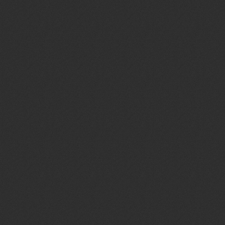
*As premiações se
No tópico: [Event
Relíquias - Junho
Postou 4 Jul 2026