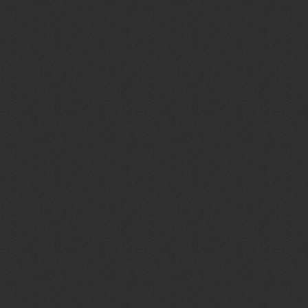
MATA-MA
INFORMA
Informações do 
Quote
Início:
19:00
Término
: 19:50
Duração
: 50 min
Responsável
:
Ji
Supervisão
:
STA