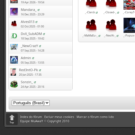
19 Apr 2026 - 19:54
Mandara_
_-Clarck
_-Closed-_
_-CoreyT-
16 Dec 2025 - 23:29
Alves013
02 Oct 2025 - 01:00
DvX_SubADM
_-MaMaEu-_
_-NeoN-_
_-Popux-
18 Sep 2025 - 19:42
_NewCrazY
07 Sep 2025 - 14:28
Admin
05 Sep 2025 - 13:55
Red3ntO-Pk
20 Jun 2025 - 17:35
Sonzin_
24 Apr 2025 - 20:16
Index do fórum
Excluir meus cookies
Marcar o fórum como lido
Equipe MuAwaY
©
Copyright 2010