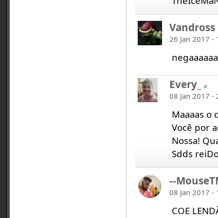
TheIceMa
Vandross
26 Jan 2017 -
negaaaaaa
Every_
08 Jan 2017 -
Maaaas o q
Você por a
Nossa! Qu
Sdds reiD
--Mouse
08 Jan 2017 -
COE LEN