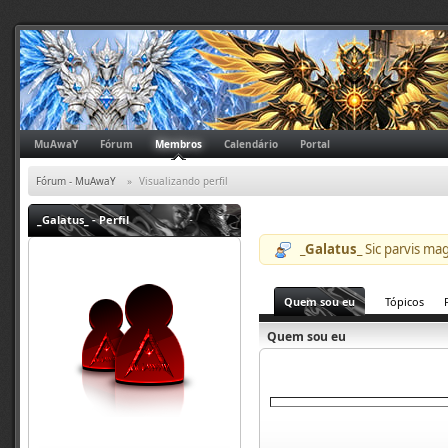
MuAwaY
Fórum
Membros
Calendário
Portal
Fórum - MuAwaY
»
Visualizando perfil
_Galatus_
- Perfil
_Galatus_
Sic parvis ma
Quem sou eu
Tópicos
Quem sou eu