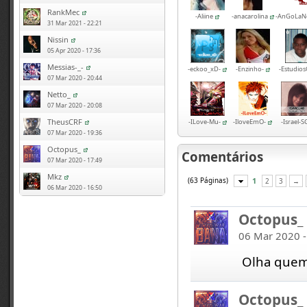
RankMec
-Aliine
-anacarolina
-AnGoLa
31 Mar 2021 - 22:21
Nissin
05 Apr 2020 - 17:36
Messias-_-
-eckoo_xD-
-Enzinho-
-Estudio
07 Mar 2020 - 20:44
Netto_
07 Mar 2020 - 20:08
TheusCRF
-ILove-Mu-
-IloveEmO-
-Israel-S
07 Mar 2020 - 19:36
Octopus_
Comentários
07 Mar 2020 - 17:49
Mkz
(63 Páginas)
1
2
3
→
06 Mar 2020 - 16:50
Octopus_
06 Mar 2020 -
Olha quem
Octopus_