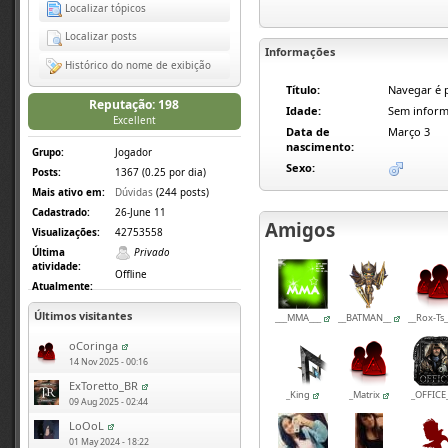
Localizar tópicos
Localizar posts
Informações
Histórico do nome de exibição
Título:
Navegar é p
Reputação: 198
Idade:
Sem inform
Excellent
Data de
Março 3
nascimento:
Grupo:
Jogador
Sexo:
Posts:
1367 (0.25 por dia)
Mais ativo em:
Dúvidas
(244 posts)
Cadastrado:
26-June 11
Amigos
Visualizações:
42753558
Última
Privado
atividade:
Offline
Atualmente:
Últimos visitantes
___MMA___
__BATMAN__
__Rox-Ts_
oCoringa
14 Nov 2025 - 00:16
ExToretto_BR
_King
_Matrix
_OFFICE
09 Aug 2025 - 02:44
LoOoL
01 May 2024 - 18:22