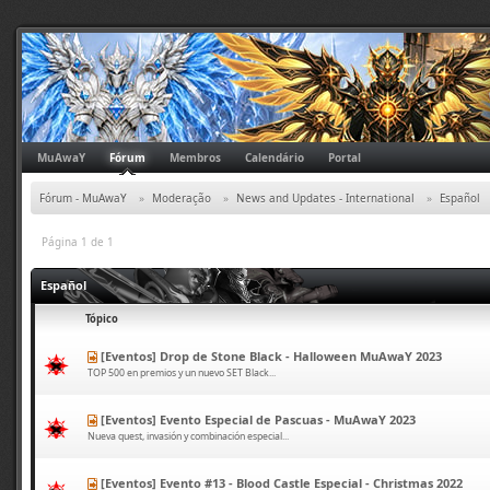
MuAwaY
Fórum
Membros
Calendário
Portal
Fórum - MuAwaY
»
Moderação
»
News and Updates - International
»
Español
Página 1 de 1
Español
Tópico
[Eventos] Drop de Stone Black - Halloween MuAwaY 2023
TOP 500 en premios y un nuevo SET Black...
[Eventos] Evento Especial de Pascuas - MuAwaY 2023
Nueva quest, invasión y combinación especial...
[Eventos] Evento #13 - Blood Castle Especial - Christmas 2022