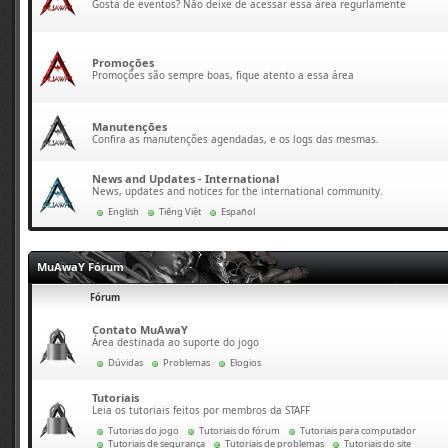
Gosta de eventos? Não deixe de acessar essa área regurlamente
Promoções
Promoções são sempre boas, fique atento a essa área
Manutenções
Confira as manutenções agendadas, e os logs das mesmas.
News and Updates - International
News, updates and notices for the international community.
English
Tiếng Việt
Español
MuAwaY Fórum
Fórum
Contato MuAwaY
Área destinada ao suporte do jogo
Dúvidas
Problemas
Elogios
Tutoriais
Leia os tutoriais feitos por membros da STAFF
Tutorias do jogo
Tutoriais do fórum
Tutoriais para computador
Tutoriais de segurança
Tutoriais de problemas
Tutoriais do site