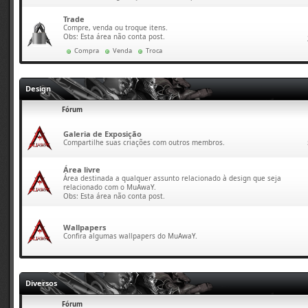
Trade
Compre, venda ou troque itens.
Obs: Esta área não conta post.
Compra
Venda
Troca
Design
Fórum
Galeria de Exposição
Compartilhe suas criações com outros membros.
Área livre
Área destinada a qualquer assunto relacionado à design que seja
relacionado com o MuAwaY.
Obs: Esta área não conta post.
Wallpapers
Confira algumas wallpapers do MuAwaY.
Diversos
Fórum