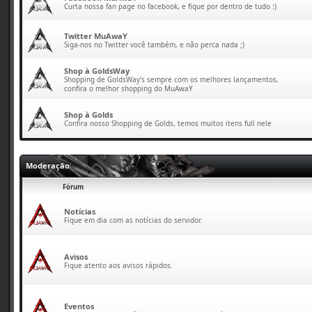
Curta nossa fan page no facebook, e fique por dentro de tudo :)
Twitter MuAwaY
Siga-nos no Twitter você também, e não perca nada ;)
Shop à GoldsWay
Shopping de GoldsWay's sempre com os melhores lançamentos,
confira o melhor shopping do MuAwaY
Shop à Golds
Confira nosso Shopping de Golds, temos muitos itens full nele
Moderação
Fórum
Notícias
Fique em dia com as notícias do servidor.
Avisos
Fique atento aos avisos rápidos.
Eventos