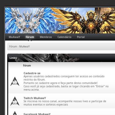
MuAwaY
Fórum
Membros
Calendário
Portal
Fórum - MuAwaY
Links
Fórum
Cadastre-se
Apenas usuários cadastrados conseguem ter acesso ao conteúdo
restrito do fórum.
Portanto se cadastre agora e faça parte desta comunidade!
Caso você já seja cadastrado, basta se logar clicando em "Entrar" no
menu acima.
Twitch MuAwaY
Se inscreva no nosso canal, acompanhe nossas lives e participe de
muitos eventos e sorteios especiais
Facebook MuAwaY