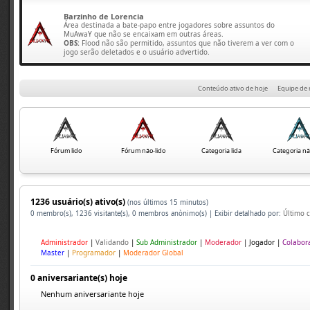
Barzinho de Lorencia
Área destinada a bate-papo entre jogadores sobre assuntos do
MuAwaY que não se encaixam em outras áreas.
OBS:
Flood não são permitido, assuntos que não tiverem a ver com o
jogo serão deletados e o usuário advertido.
Conteúdo ativo de hoje
Equipe de
Fórum lido
Fórum não-lido
Categoria lida
Categoria nã
1236 usuário(s) ativo(s)
(nos últimos 15 minutos)
0 membro(s), 1236 visitante(s), 0 membros anònimo(s) | Exibir detalhado por:
Último c
Administrador
|
Validando
|
Sub Administrador
|
Moderador
|
Jogador
|
Colabor
Master
|
Programador
|
Moderador Global
0 aniversariante(s) hoje
Nenhum aniversariante hoje