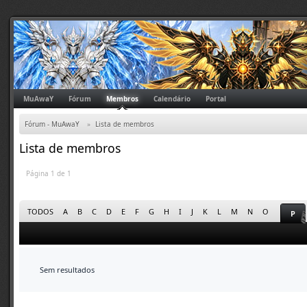
MuAwaY
Fórum
Membros
Calendário
Portal
Fórum - MuAwaY
»
Lista de membros
Lista de membros
Página 1 de 1
TODOS
A
B
C
D
E
F
G
H
I
J
K
L
M
N
O
P
Sem resultados