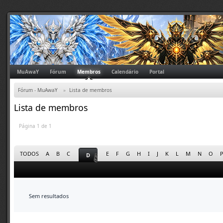
MuAwaY
Fórum
Membros
Calendário
Portal
Fórum - MuAwaY
»
Lista de membros
Lista de membros
Página 1 de 1
TODOS
A
B
C
E
F
G
H
I
J
K
L
M
N
O
D
Sem resultados