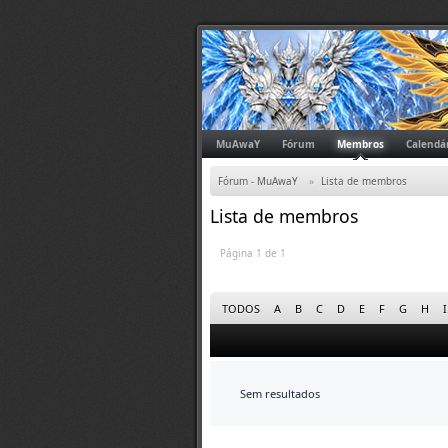
MuAwaY
Fórum
Membros
Calendá
Fórum - MuAwaY
»
Lista de membros
Lista de membros
Página 1 de 1
TODOS
A
B
C
D
E
F
G
H
I
Sem resultados