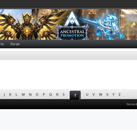
rio
Portal
J
K
L
M
N
O
P
Q
R
S
U
V
W
X
Y
Z
T
Nome 