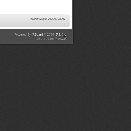
Horário: Aug 08 2026 02:28 AM
Powered By
IP.Board
© 2026
IPS,
Inc
.
Licensed to: MuAwaY