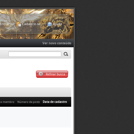
Entrar
Cadastre-se
Ajuda
Ver novo conteúdo
Refinar busca
do membro
Número de posts
Data de cadastro