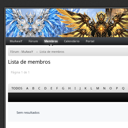
MuAwaY
Fórum
Membros
Calendário
Portal
Fórum - MuAwaY
»
Lista de membros
Lista de membros
Página 1 de 1
TODOS
A
B
C
D
E
F
G
H
I
J
K
L
M
N
O
P
Q
Sem resultados