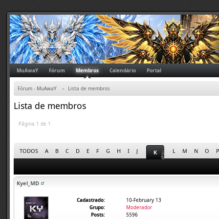
MuAwaY
Fórum
Membros
Calendário
Portal
Fórum - MuAwaY
»
Lista de membros
Lista de membros
Página 1 de 1
TODOS
A
B
C
D
E
F
G
H
I
J
L
M
N
O
K
Kyel_MD
Cadastrado:
10-February 13
Grupo:
Moderador
Posts:
5596