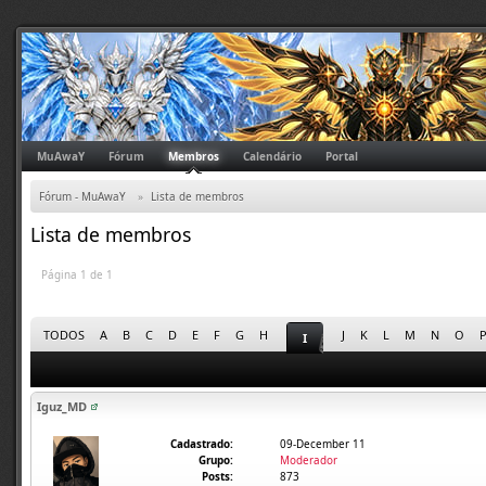
MuAwaY
Fórum
Membros
Calendário
Portal
Fórum - MuAwaY
»
Lista de membros
Lista de membros
Página 1 de 1
TODOS
A
B
C
D
E
F
G
H
J
K
L
M
N
O
I
Iguz_MD
Cadastrado:
09-December 11
Grupo:
Moderador
Posts:
873