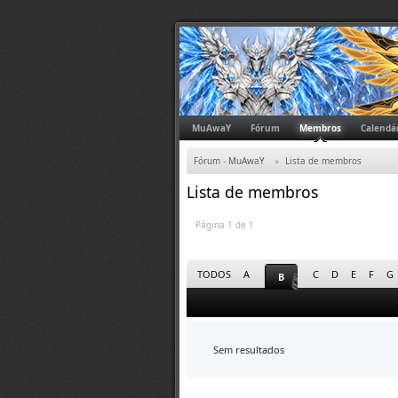
MuAwaY
Fórum
Membros
Calendá
Fórum - MuAwaY
»
Lista de membros
Lista de membros
Página 1 de 1
TODOS
A
C
D
E
F
G
B
Sem resultados