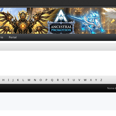
rio
Portal
H
I
J
K
L
M
N
O
P
Q
R
S
T
U
V
W
X
Y
Z
Nome 