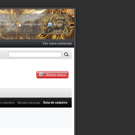
Entrar
Cadastre-se
Ajuda
Ver novo conteúdo
Refinar busca
do membro
Número de posts
Data de cadastro