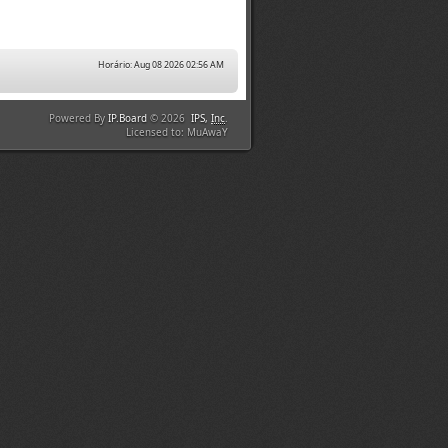
Horário: Aug 08 2026 02:56 AM
Powered By
IP.Board
© 2026
IPS,
Inc
.
Licensed to: MuAwaY