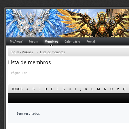
MuAwaY
Fórum
Membros
Calendário
Portal
Fórum - MuAwaY
»
Lista de membros
Lista de membros
Página 1 de 1
TODOS
A
B
C
D
E
F
G
H
I
J
K
L
M
N
O
P
Q
Sem resultados