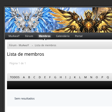
MuAwaY
Fórum
Membros
Calendário
Portal
Fórum - MuAwaY
»
Lista de membros
Lista de membros
Página 1 de 1
TODOS
A
B
C
D
E
F
G
H
I
J
K
L
M
N
O
P
Q
Sem resultados