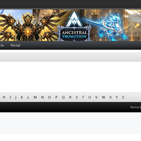
rio
Portal
H
I
J
K
L
M
N
O
P
Q
R
S
T
U
V
W
X
Y
Z
Nome 