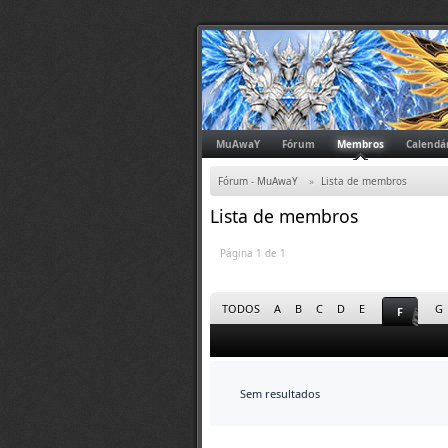
MuAwaY
Fórum
Membros
Calendá
Fórum - MuAwaY
»
Lista de membros
Lista de membros
Página 1 de 1
TODOS
A
B
C
D
E
G
F
Sem resultados