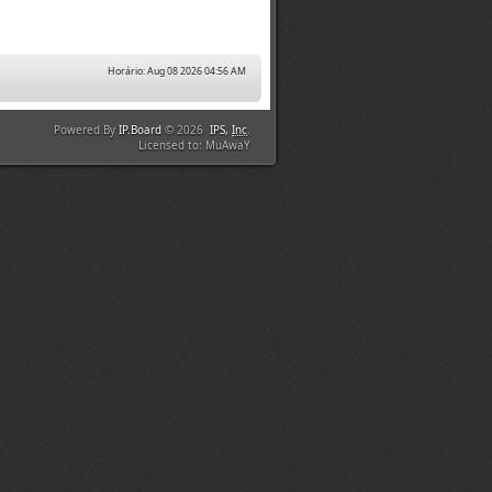
Horário: Aug 08 2026 04:56 AM
Powered By
IP.Board
© 2026
IPS,
Inc
.
Licensed to: MuAwaY