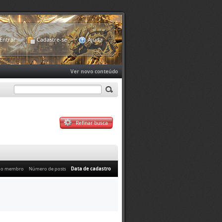
Entrar
Cadastre-se
Ajuda
Ver novo conteúdo
Refinar busca
do membro
Número de posts
Data de cadastro