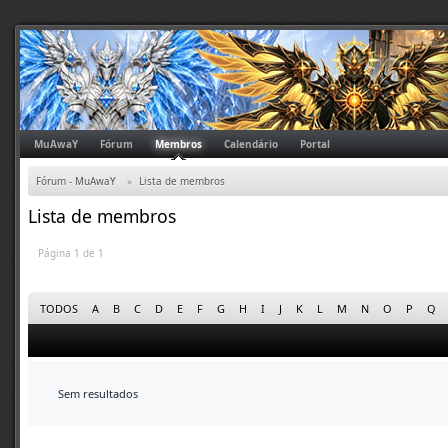
MuAwaY
Fórum
Membros
Calendário
Portal
Fórum - MuAwaY
»
Lista de membros
Lista de membros
Página 1 de 1
TODOS
A
B
C
D
E
F
G
H
I
J
K
L
M
N
O
P
Q
Sem resultados