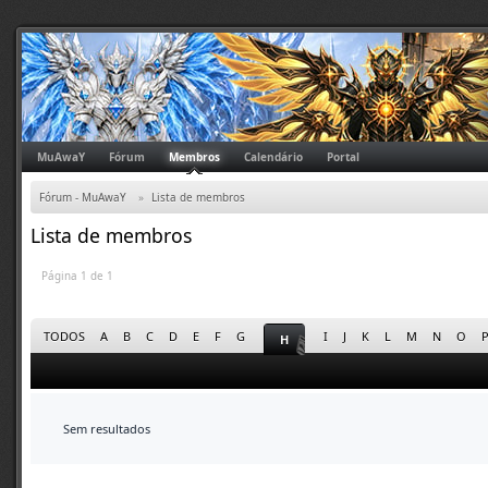
MuAwaY
Fórum
Membros
Calendário
Portal
Fórum - MuAwaY
»
Lista de membros
Lista de membros
Página 1 de 1
TODOS
A
B
C
D
E
F
G
I
J
K
L
M
N
O
H
Sem resultados