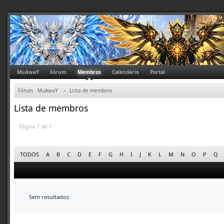
MuAwaY
Fórum
Membros
Calendário
Portal
Fórum - MuAwaY
»
Lista de membros
Lista de membros
Página 1 de 1
TODOS
A
B
C
D
E
F
G
H
I
J
K
L
M
N
O
P
Q
Sem resultados