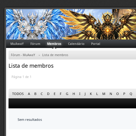
MuAwaY
Fórum
Membros
Calendário
Portal
Fórum - MuAwaY
»
Lista de membros
Lista de membros
Página 1 de 1
TODOS
A
B
C
D
E
F
G
H
I
J
K
L
M
N
O
P
Q
Sem resultados