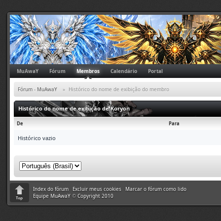
MuAwaY
Fórum
Membros
Calendário
Portal
Fórum - MuAwaY
»
Histórico do nome de exibição do membro
Histórico do nome de exibição de Koryon
De
Para
Histórico vazio
Index do fórum
Excluir meus cookies
Marcar o fórum como lido
Equipe MuAwaY
©
Copyright 2010