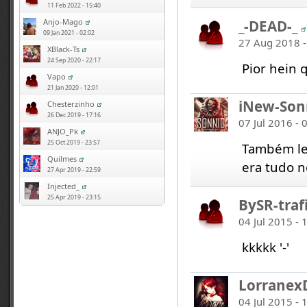
11 Feb 2022 - 15:40
_-DEAD-_
Anjo-Mago
09 Jan 2021 - 02:02
27 Aug 2018 -
XBlack-Ts
24 Sep 2020 - 22:17
Pior hein 
Vapo
21 Jan 2020 - 12:01
iNew-Son
Chesterzinho
26 Dec 2019 - 17:16
07 Jul 2016 - 
ANJO_Pk
25 Oct 2019 - 23:57
Também le
Quilmes
era tudo 
27 Apr 2019 - 22:59
Injected_
25 Apr 2019 - 23:15
BySR-traf
04 Jul 2015 - 
kkkkk '-'
Lorranex
04 Jul 2015 - 