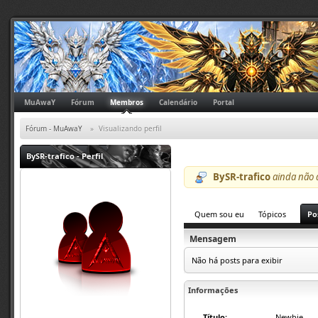
MuAwaY
Fórum
Membros
Calendário
Portal
Fórum - MuAwaY
»
Visualizando perfil
BySR-trafico
- Perfil
BySR-trafico
ainda não 
Quem sou eu
Tópicos
Po
Mensagem
Não há posts para exibir
Informações
Título:
Newbie