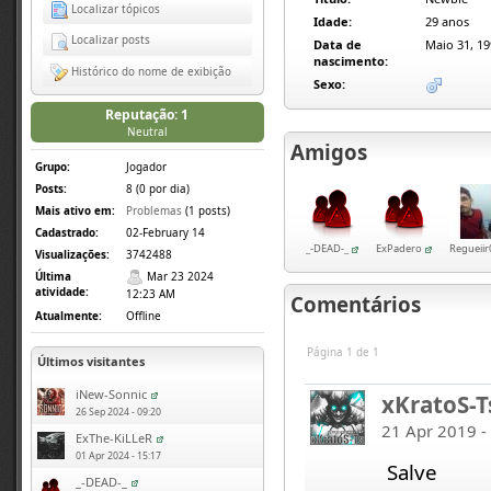
Localizar tópicos
Idade:
29 anos
Localizar posts
Data de
Maio 31, 19
nascimento:
Histórico do nome de exibição
Sexo:
Reputação: 1
Neutral
Amigos
Grupo:
Jogador
Posts:
8 (0 por dia)
Mais ativo em:
Problemas
(1 posts)
Cadastrado:
02-February 14
_-DEAD-_
ExPadero
Regueiir
Visualizações:
3742488
Última
Mar 23 2024
atividade:
12:23 AM
Comentários
Atualmente:
Offline
Página 1 de 1
Últimos visitantes
iNew-Sonnic
xKratoS-T
26 Sep 2024 - 09:20
21 Apr 2019 -
ExThe-KiLLeR
01 Apr 2024 - 15:17
Salve
_-DEAD-_