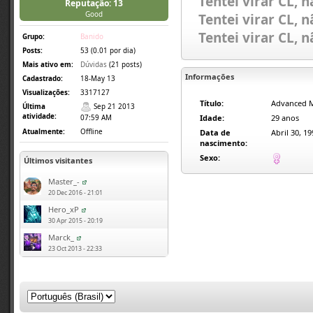
Tentei virar CL,
Reputação: 13
Good
Tentei virar CL,
Tentei virar CL,
Grupo:
Banido
Posts:
53 (0.01 por dia)
Mais ativo em:
Dúvidas
(21 posts)
Informações
Cadastrado:
18-May 13
Visualizações:
3317127
Título:
Advanced 
Última
Sep 21 2013
atividade:
Idade:
29 anos
07:59 AM
Atualmente:
Offline
Data de
Abril 30, 19
nascimento:
Sexo:
Últimos visitantes
Master_-
20 Dec 2016 - 21:01
Hero_xP
30 Apr 2015 - 20:19
Marck_
23 Oct 2013 - 22:33