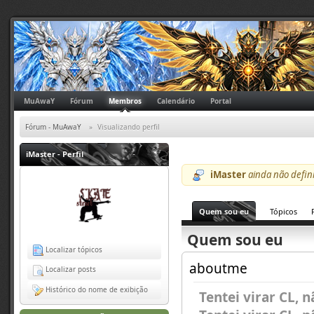
MuAwaY
Fórum
Membros
Calendário
Portal
Fórum - MuAwaY
»
Visualizando perfil
iMaster
- Perfil
iMaster
ainda não defin
Quem sou eu
Tópicos
Quem sou eu
Localizar tópicos
aboutme
Localizar posts
Histórico do nome de exibição
Tentei virar CL,