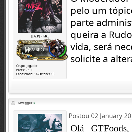
pelo um tópico
parte administ
queira a Rud
[L.G.P] ~ Mkz
vida, será ne
solicite a alte
Grupo:
Jogador
Posts:
9211
Cadastrado:
16-October 16
Swegger
Postou
02 January 20
Olá _GTFoods,