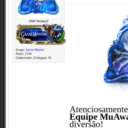
STAFF MuAwaY
Grupo:
Game Master
Posts:
2164
Cadastrado:
25-August 18
Atenciosament
Equipe MuAw
diversão!