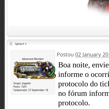
Sphart
Postou
02 January 20
Advanced Member
Boa noite, envie
informe o ocorri
protocolo do ti
Grupo:
Jogador
Posts:
1641
Cadastrado:
27-September 18
no fórum inform
protocolo.