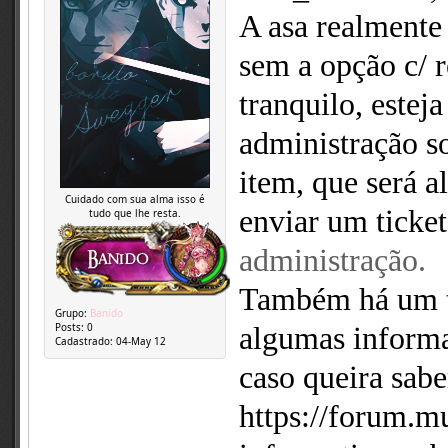
A asa realmente
sem a opção c/ 
tranquilo, estej
administração so
item, que será a
Cuidado com sua alma isso é
enviar um ticket
tudo que lhe resta.
administração.
Também há um t
Grupo:
Banido
Posts:
0
algumas informa
Cadastrado:
04-May 12
caso queira sab
https://forum.m