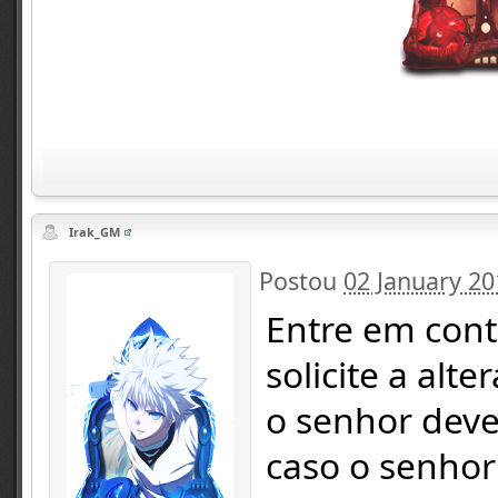
Irak_GM
Postou
02 January 20
Entre em cont
solicite a alt
o senhor deve
caso o senho