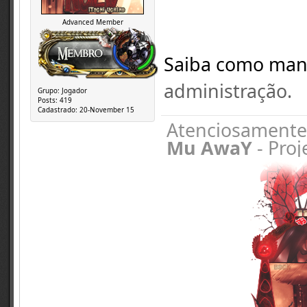
Advanced Member
Saiba como mand
administração.
Grupo:
Jogador
Posts:
419
Cadastrado:
20-November 15
Atenciosamente
Mu AwaY
- Proj