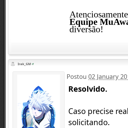
Atenciosament
Equipe MuAw
diversão!
Irak_GM
Postou
02 January 20
Resolvido.
Caso precise rea
solicitando.