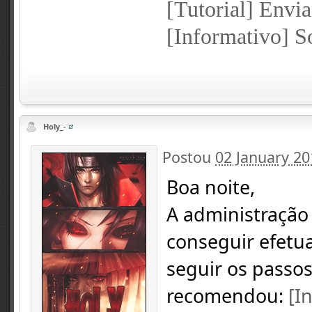
[Tutorial] Envia
[Informativo] 
Holy_-
Postou
02 January 20
Boa noite,
A administração 
conseguir efetu
seguir os passo
recomendou:
[I