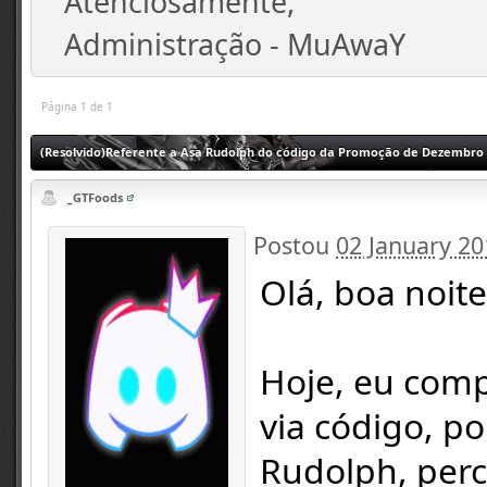
Atenciosamente,
Administração - MuAwaY
Página 1 de 1
(Resolvido)Referente a Asa Rudolph do código da Promoção de Dezembro
_GTFoods
Postou
02 January 20
Olá, boa noite
Hoje, eu comp
via código, p
Rudolph, perc