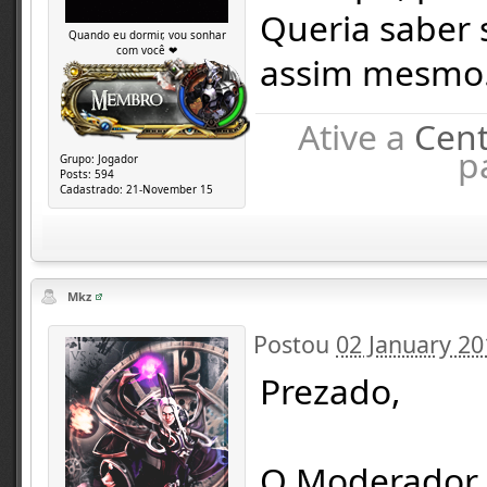
Queria saber 
Quando eu dormir, vou sonhar
com você ❤
assim mesmo
Ative a
Cent
p
Grupo:
Jogador
Posts:
594
Cadastrado:
21-November 15
Mkz
Postou
02 January 20
Prezado,
O Moderador S