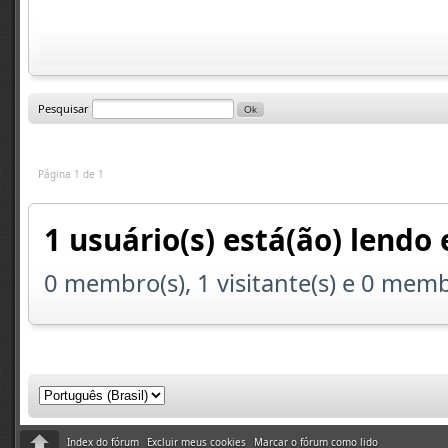
Pesquisar
Página 1 de 1
1 usuário(s) está(ão) lendo 
0 membro(s), 1 visitante(s) e 0 mem
Index do fórum
Excluir meus cookies
Marcar o fórum como lido