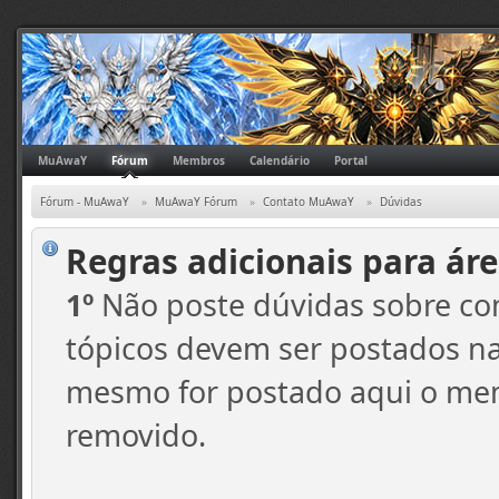
MuAwaY
Fórum
Membros
Calendário
Portal
Fórum - MuAwaY
»
MuAwaY Fórum
»
Contato MuAwaY
»
Dúvidas
Regras adicionais para áre
1º
Não poste dúvidas sobre com
tópicos devem ser postados na 
mesmo for postado aqui o memb
removido.