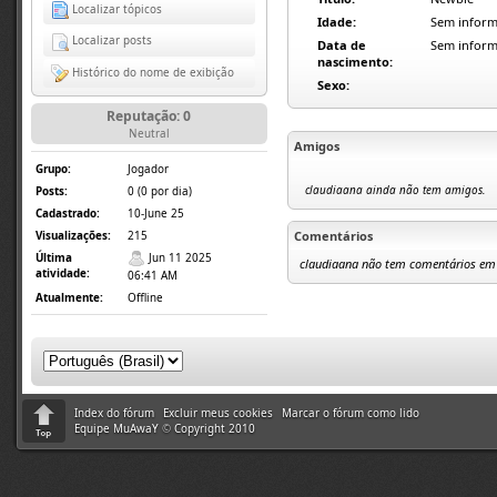
Localizar tópicos
Idade:
Sem inform
Localizar posts
Data de
Sem inform
nascimento:
Histórico do nome de exibição
Sexo:
Reputação: 0
Neutral
Amigos
Grupo:
Jogador
claudiaana ainda não tem amigos.
Posts:
0 (0 por dia)
Cadastrado:
10-June 25
Comentários
Visualizações:
215
Última
Jun 11 2025
claudiaana não tem comentários em s
atividade:
06:41 AM
Atualmente:
Offline
Index do fórum
Excluir meus cookies
Marcar o fórum como lido
Equipe MuAwaY
©
Copyright 2010