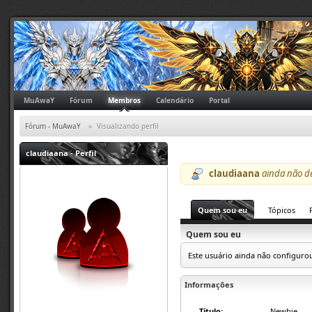
MuAwaY
Fórum
Membros
Calendário
Portal
Fórum - MuAwaY
»
Visualizando perfil
claudiaana
- Perfil
claudiaana
ainda não de
Quem sou eu
Tópicos
Quem sou eu
Este usuário ainda não configurou
Informações
Título:
Newbie